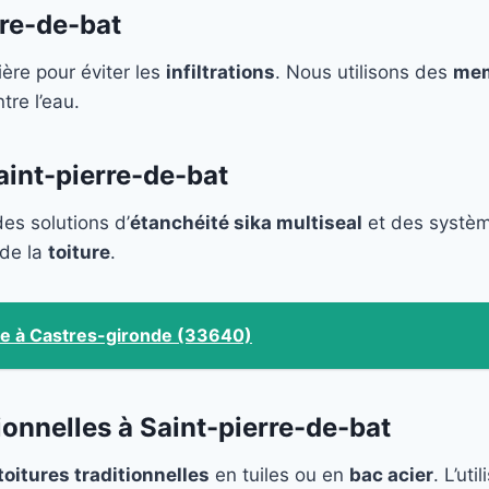
rre-de-bat
ière pour éviter les
infiltrations
. Nous utilisons des
mem
re l’eau.
aint-pierre-de-bat
des solutions d’
étanchéité sika multiseal
et des systèm
 de la
toiture
.
ure à Castres-gironde (33640)
ionnelles à Saint-pierre-de-bat
toitures traditionnelles
en tuiles ou en
bac acier
. L’uti