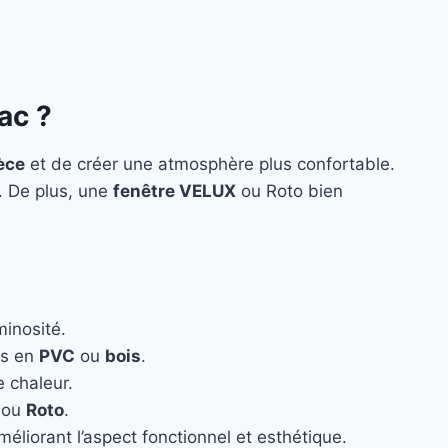
ac ?
èce
et de créer une atmosphère plus confortable.
n. De plus, une
fenêtre VELUX
ou Roto bien
minosité.
es en
PVC
ou
bois
.
e chaleur.
ou
Roto
.
éliorant l’aspect fonctionnel et esthétique.