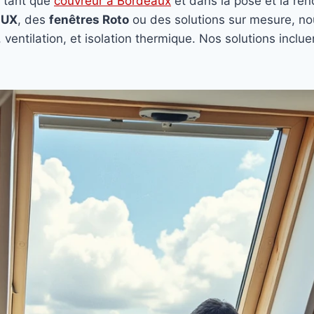
 tant que
couvreur à Bordeaux
et dans la pose et la ré
LUX
, des
fenêtres Roto
ou des solutions sur mesure, n
 ventilation, et isolation thermique. Nos solutions inclu