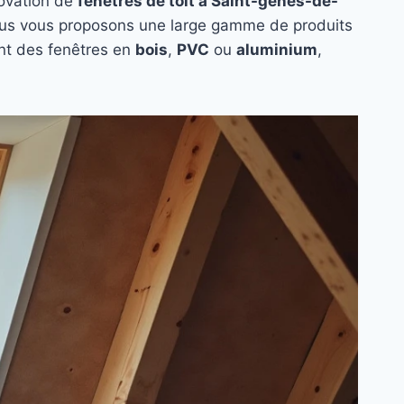
novation de
fenêtres de toit à Saint-genes-de-
ous vous proposons une large gamme de produits
ent des fenêtres en
bois
,
PVC
ou
aluminium
,