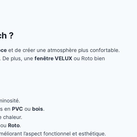
ch ?
èce
et de créer une atmosphère plus confortable.
n. De plus, une
fenêtre VELUX
ou Roto bien
minosité.
es en
PVC
ou
bois
.
e chaleur.
ou
Roto
.
éliorant l’aspect fonctionnel et esthétique.