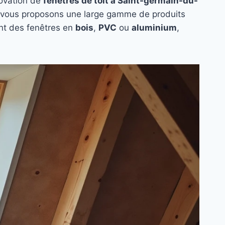
novation de
fenêtres de toit à Saint-germain-du-
 vous proposons une large gamme de produits
ent des fenêtres en
bois
,
PVC
ou
aluminium
,