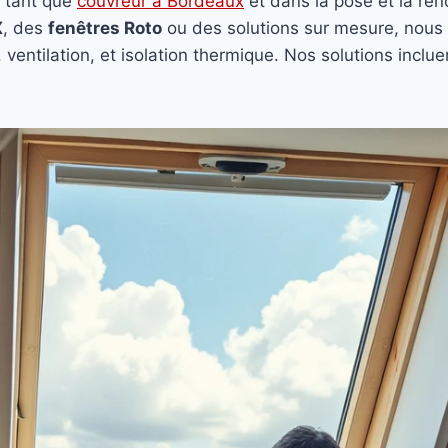
 tant que
couvreur à Bordeaux
et dans la pose et la ré
X
, des
fenêtres Roto
ou des solutions sur mesure, nous
 ventilation, et isolation thermique. Nos solutions inclu