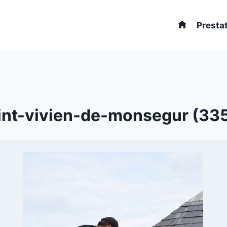
Presta
aint-vivien-de-monsegur (3358