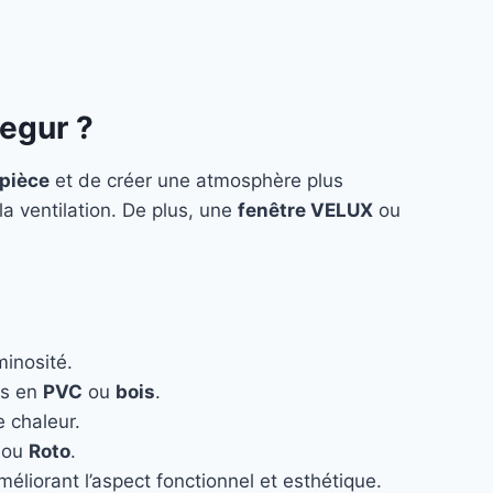
segur ?
pièce
et de créer une atmosphère plus
la ventilation. De plus, une
fenêtre VELUX
ou
minosité.
es en
PVC
ou
bois
.
e chaleur.
ou
Roto
.
éliorant l’aspect fonctionnel et esthétique.