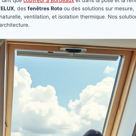
 tant que
couvreur à Bordeaux
et dans la pose et la ré
VELUX
, des
fenêtres Roto
ou des solutions sur mesure
aturelle, ventilation, et isolation thermique. Nos soluti
architecture.