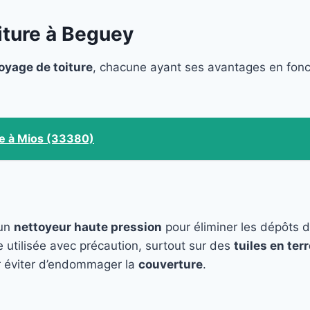
iture à Beguey
oyage de toiture
, chacune ayant ses avantages en fon
re à Mios (33380)
 un
nettoyeur haute pression
pour éliminer les dépôts 
e utilisée avec précaution, surtout sur des
tuiles en terr
 éviter d’endommager la
couverture
.