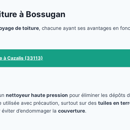
iture à Bossugan
oyage de toiture
, chacune ayant ses avantages en fon
e à Cazalis (33113)
 un
nettoyeur haute pression
pour éliminer les dépôts 
e utilisée avec précaution, surtout sur des
tuiles en terr
 éviter d’endommager la
couverture
.