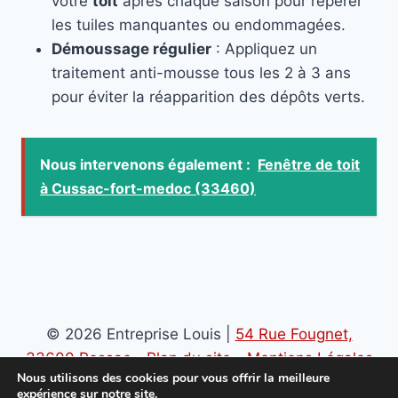
votre
toit
après chaque saison pour repérer
les tuiles manquantes ou endommagées.
Démoussage régulier
: Appliquez un
traitement anti-mousse tous les 2 à 3 ans
pour éviter la réapparition des dépôts verts.
Nous intervenons également :
Fenêtre de toit
à Cussac-fort-medoc (33460)
© 2026 Entreprise Louis |
54 Rue Fougnet,
33600 Pessac
-
Plan du site
-
Mentions Légales
Nous utilisons des cookies pour vous offrir la meilleure
-
Politique de confidentialité
expérience sur notre site.