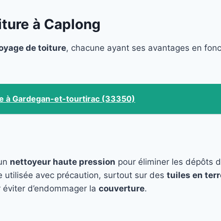
ture à Caplong
oyage de toiture
, chacune ayant ses avantages en fon
re à Gardegan-et-tourtirac (33350)
 un
nettoyeur haute pression
pour éliminer les dépôts 
e utilisée avec précaution, surtout sur des
tuiles en terr
 éviter d’endommager la
couverture
.