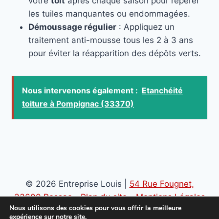
votre
toit
après chaque saison pour repérer
les tuiles manquantes ou endommagées.
Démoussage régulier
: Appliquez un
traitement anti-mousse tous les 2 à 3 ans
pour éviter la réapparition des dépôts verts.
Nous intervenons également :
Etanchéité
toiture à Pompignac (33370)
© 2026 Entreprise Louis |
54 Rue Fougnet,
33600 Pessac
-
Plan du site
-
Mentions Légales
Nous utilisons des cookies pour vous offrir la meilleure
-
Politique de confidentialité
expérience sur notre site.