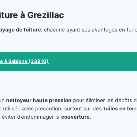
ure à Grezillac
oyage de toiture
, chacune ayant ses avantages en fon
re à Sablons (33910)
 un
nettoyeur haute pression
pour éliminer les dépôts 
e utilisée avec précaution, surtout sur des
tuiles en terr
 éviter d’endommager la
couverture
.