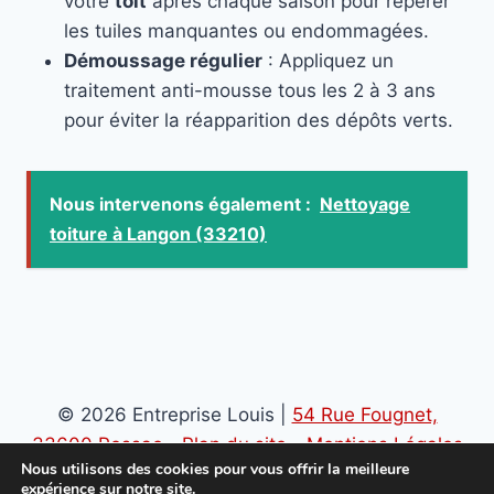
votre
toit
après chaque saison pour repérer
les tuiles manquantes ou endommagées.
Démoussage régulier
: Appliquez un
traitement anti-mousse tous les 2 à 3 ans
pour éviter la réapparition des dépôts verts.
Nous intervenons également :
Nettoyage
toiture à Langon (33210)
© 2026 Entreprise Louis |
54 Rue Fougnet,
33600 Pessac
-
Plan du site
-
Mentions Légales
Nous utilisons des cookies pour vous offrir la meilleure
-
Politique de confidentialité
expérience sur notre site.