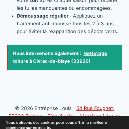
votre
toit
après chaque saison pour repérer
les tuiles manquantes ou endommagées.
Démoussage régulier
: Appliquez un
traitement anti-mousse tous les 2 à 3 ans
pour éviter la réapparition des dépôts verts.
Nous intervenons également :
Nettoyage
toiture à Civrac-de-blaye (33920)
© 2026 Entreprise Louis |
54 Rue Fougnet,
33600 Pessac
-
Plan du site
-
Mentions Légales
Nous utilisons des cookies pour vous offrir la meilleure
-
Politique de confidentialité
expérience sur notre site.