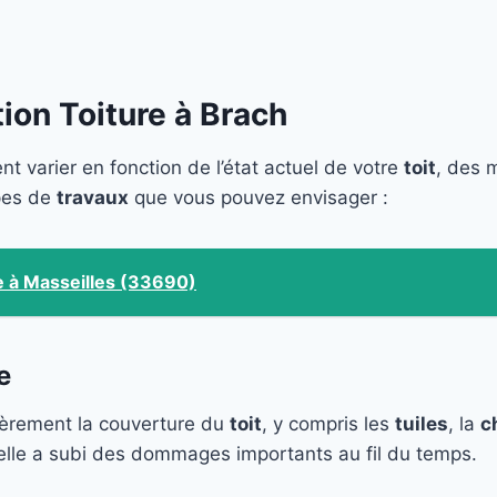
ion Toiture à Brach
t varier en fonction de l’état actuel de votre
toit
, des m
ypes de
travaux
que vous pouvez envisager :
e à Masseilles (33690)
e
ièrement la couverture du
toit
, y compris les
tuiles
, la
c
i elle a subi des dommages importants au fil du temps.