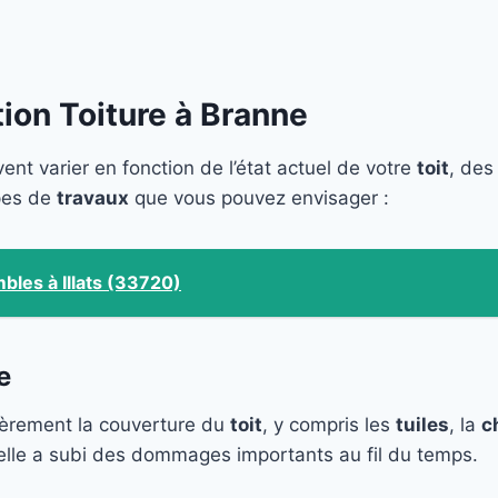
ion Toiture à Branne
nt varier en fonction de l’état actuel de votre
toit
, des
ypes de
travaux
que vous pouvez envisager :
mbles à Illats (33720)
e
ièrement la couverture du
toit
, y compris les
tuiles
, la
c
i elle a subi des dommages importants au fil du temps.