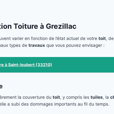
on Toiture à Grezillac
uvent varier en fonction de l’état actuel de votre
toit
, de
cipaux types de
travaux
que vous pouvez envisager :
re à Saint-loubert (33210)
e
ièrement la couverture du
toit
, y compris les
tuiles
, la
c
i elle a subi des dommages importants au fil du temps.