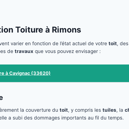
ion Toiture à Rimons
nt varier en fonction de l’état actuel de votre
toit
, des
ypes de
travaux
que vous pouvez envisager :
ure à Cavignac (33620)
e
ièrement la couverture du
toit
, y compris les
tuiles
, la
c
i elle a subi des dommages importants au fil du temps.