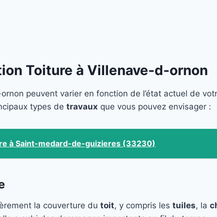
ion Toiture à Villenave-d-ornon
ornon peuvent varier en fonction de l’état actuel de vot
rincipaux types de
travaux
que vous pouvez envisager :
ure à Saint-medard-de-guizieres (33230)
e
ièrement la couverture du
toit
, y compris les
tuiles
, la
c