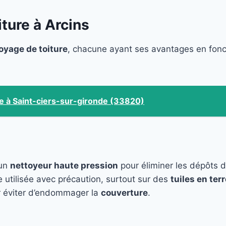
ture à Arcins
oyage de toiture
, chacune ayant ses avantages en fon
e à Saint-ciers-sur-gironde (33820)
 un
nettoyeur haute pression
pour éliminer les dépôts 
e utilisée avec précaution, surtout sur des
tuiles en terr
 éviter d’endommager la
couverture
.