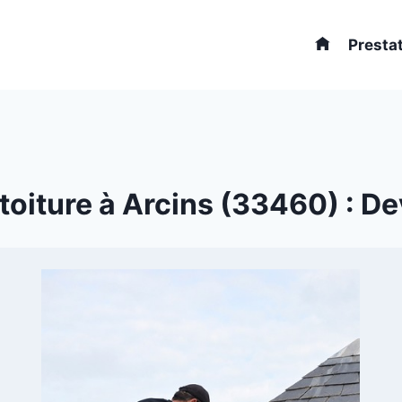
Presta
oiture à Arcins (33460) : Dev