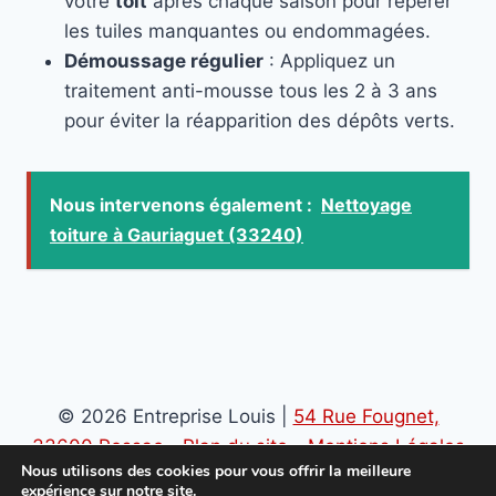
votre
toit
après chaque saison pour repérer
les tuiles manquantes ou endommagées.
Démoussage régulier
: Appliquez un
traitement anti-mousse tous les 2 à 3 ans
pour éviter la réapparition des dépôts verts.
Nous intervenons également :
Nettoyage
toiture à Gauriaguet (33240)
© 2026 Entreprise Louis |
54 Rue Fougnet,
33600 Pessac
-
Plan du site
-
Mentions Légales
Nous utilisons des cookies pour vous offrir la meilleure
-
Politique de confidentialité
expérience sur notre site.