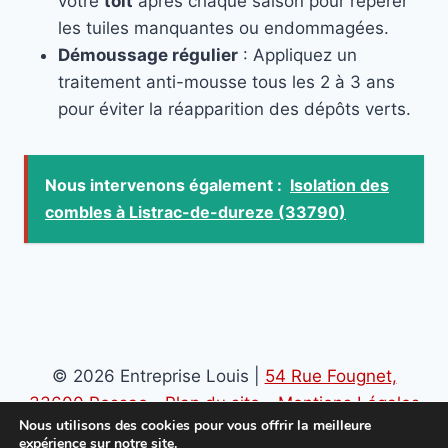
votre
toit
après chaque saison pour repérer
les tuiles manquantes ou endommagées.
Démoussage régulier
: Appliquez un
traitement anti-mousse tous les 2 à 3 ans
pour éviter la réapparition des dépôts verts.
Nous intervenons également :
Isolation des
combles à Listrac-de-dureze (33790)
© 2026 Entreprise Louis |
54 Rue Fougnet,
33600 Pessac
-
Plan du site
-
Mentions Légales
Nous utilisons des cookies pour vous offrir la meilleure
-
Politique de confidentialité
expérience sur notre site.